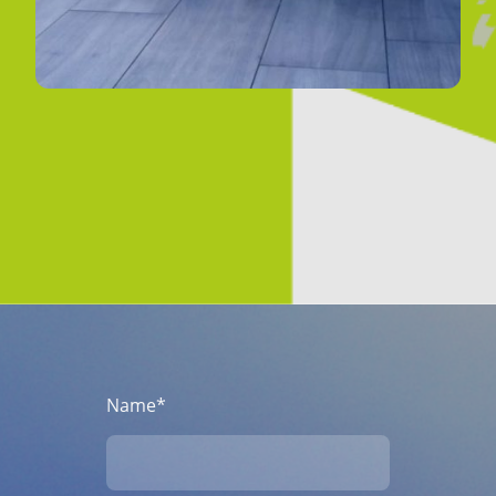
Name
*