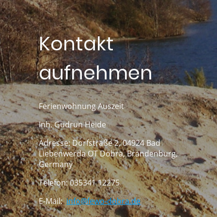
Kontakt
aufnehmen
Ferienwohnung Auszeit
Inh. Gudrun Heide
Adresse: Dorfstraße 2, 04924 Bad
Liebenwerda OT Dobra, Brandenburg,
Germany
Telefon: 035341 12275
E-Mail:
info@fewo-dobra.de